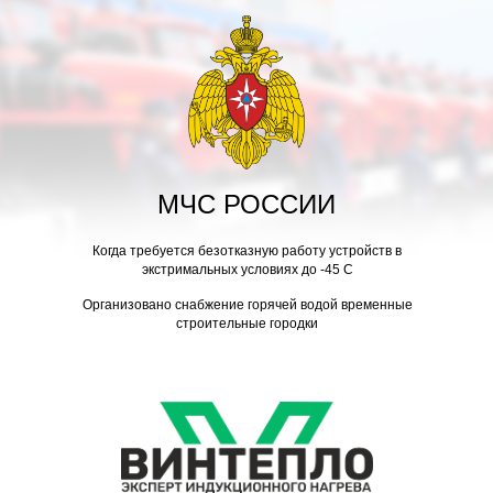
BABA
MARKET
ZON
XPRESS
МЧС РОССИИ
Компания разработчик
Snipe18.ru
Когда требуется безотказную работу устройств в
экстримальных условиях до -45 С
Организовано снабжение горячей водой временные
строительные городки