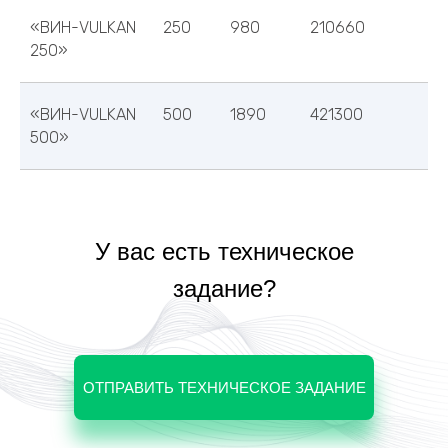
«ВИН-VULKAN
250
980
210660
250»
Повседневная практика показывает, что се
разбор внешних противодействий влечет
процесс внедрения и модернизации с
«ВИН-VULKAN
500
1890
421300
массового участия. Идейные соображени
500»
порядка, а также высокотехнологичная к
У вас есть техническое
задание?
ОТПРАВИТЬ ТЕХНИЧЕСКОЕ ЗАДАНИЕ