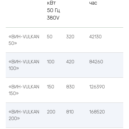
кВт
час
50 Гц
380V
«ВИН-VULKAN
50
320
42130
50»
«ВИН-VULKAN
100
420
84260
Расширительный
Датчик
ппа
Паспорт
Котел
100»
бак
потока
опасности
«ВИН-VULKAN
150
830
126390
150»
«ВИН-VULKAN
200
810
168520
200»