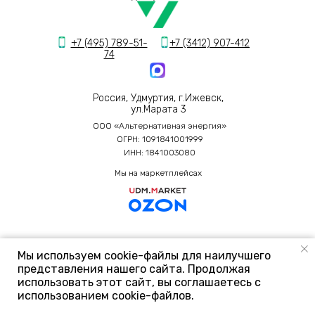
+7 (495) 789-51-
+7 (3412) 907-412
74
Россия, Удмуртия, г.Ижевск,
ул.Марата 3
ООО «Альтернативная энергия»
ОГРН: 1091841001999
ИНН: 1841003080
Мы на маркетплейсах
Произведено при поддержке Фонда Содействия
Мы используем cookie-файлы для наилучшего
Инновациям
представления нашего сайта. Продолжая
использовать этот сайт, вы соглашаетесь с
использованием cookie-файлов.
Политика конфиденциальности