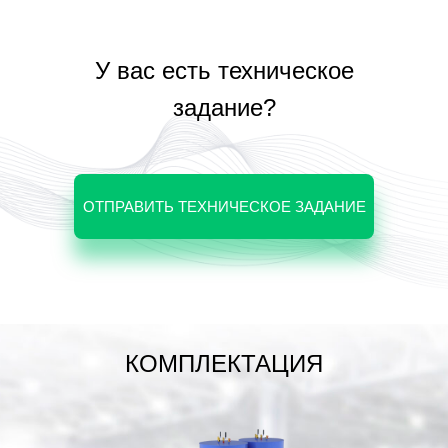
У вас есть техническое
Датчик
ппа
Котел
потока
опасности
задание?
Датчик
температуры
Группа
безопасности
ОТПРАВИТЬ ТЕХНИЧЕСКОЕ ЗАДАНИЕ
КОМПЛЕКТАЦИЯ