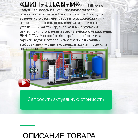
«ВИН-TITAN-M»
Модульный тепловой пункт ВИН-TITAN-M (Блочно-
модульная котельная БМК) представляет собой
полностью законченный технологический узел для
автономного отопления, горячего водоснабжения и
нагрева любого теплоносителя. Он заключён в
утеплённый контейнер, снабжённый системами
вентиляции, отопления и автоматического управления.
ВИН-TITAN-M способен бесперебойно обеспечивать
горячей водой и отоплением объекты с высокими
требованиями — отдельно стоящие здания, посёлки и
временные поселения.
Запросить актуальную стоимость
ОПИСАНИЕ ТОВАРА