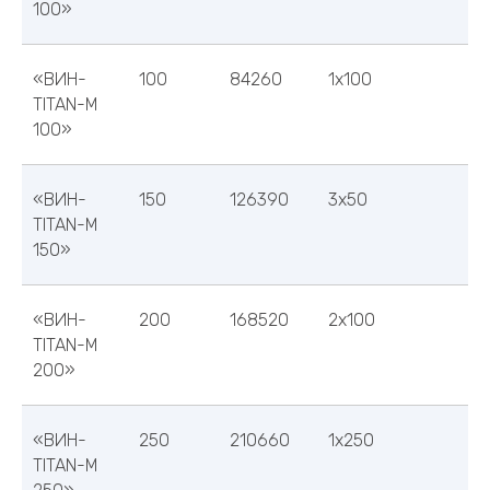
100»
«ВИН-
100
84260
1х100
TITAN-M
100»
«ВИН-
150
126390
3х50
TITAN-M
150»
«ВИН-
200
168520
2х100
TITAN-M
200»
«ВИН-
250
210660
1х250
Расширительный
Датчик
ппа
Паспорт
TITAN-M
Котел
бак
потока
опасности