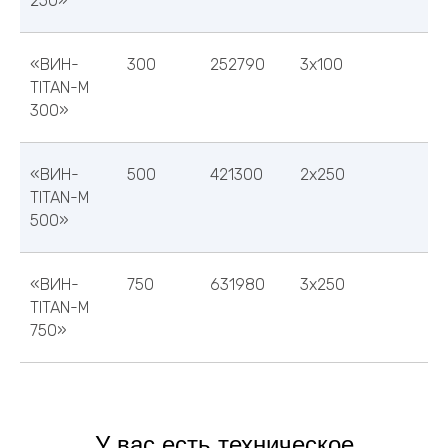
250»
«ВИН-
300
252790
3х100
TITAN-M
300»
«ВИН-
500
421300
2х250
TITAN-M
500»
Повседневная практика показывает, что се
«ВИН-
750
разбор внешних противодействий влечет
631980
3х250
процесс внедрения и модернизации с
TITAN-M
массового участия. Идейные соображени
750»
порядка, а также высокотехнологичная к
У вас есть техническое