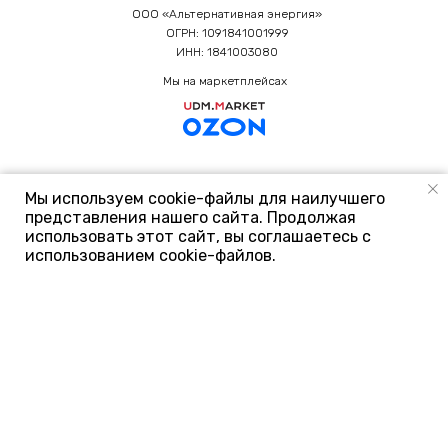
ООО «Альтернативная энергия»
ОГРН: 1091841001999
ИНН: 1841003080
Мы на маркетплейсах
Произведено при поддержке Фонда Содействия
Мы используем cookie-файлы для наилучшего
Инновациям
представления нашего сайта. Продолжая
использовать этот сайт, вы соглашаетесь с
использованием cookie-файлов.
Политика конфиденциальности
Результаты проверки СОУТ
© 2007-2026 г. Сайт не является публичной офертой и
носит информационный характер. Все материалы данного
сайта являются объектами авторского права (в том числе
дизайн). Запрещается копирование, распространение (в