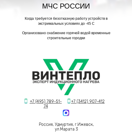
МЧС РОССИИ
Компания разработчик
Snipe18.ru
Когда требуется безотказную работу устройств в
экстримальных условиях до -45 С
Организовано снабжение горячей водой временные
строительные городки
+7 (495) 789-51-
+7 (3412) 907-412
74
Россия, Удмуртия, г.Ижевск,
ул.Марата 3